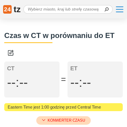
tz
24
Czas w CT w porównaniu do ET
CT
ET
=
--:--
--:--
Eastern Time jest 1:00 godzinę przed Central Time
KONWERTER CZASU