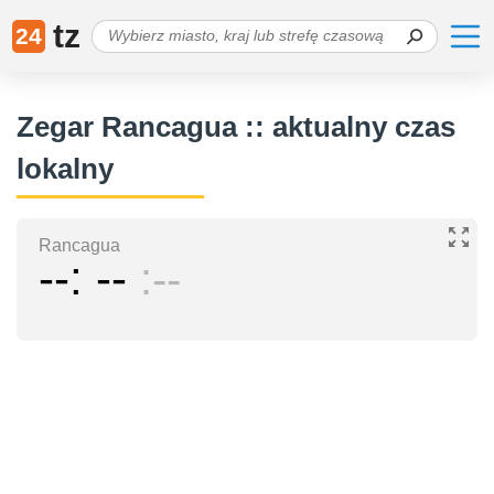
tz
24
Zegar Rancagua :: aktualny czas
lokalny
Rancagua
--
--
--