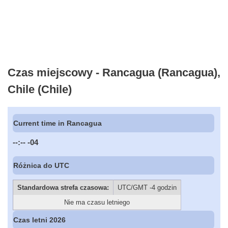
Czas miejscowy - Rancagua (Rancagua),
Chile (Chile)
Current time in Rancagua
--:--
-04
Różnica do UTC
Standardowa strefa czasowa:
UTC/GMT -4 godzin
Nie ma czasu letniego
Czas letni 2026