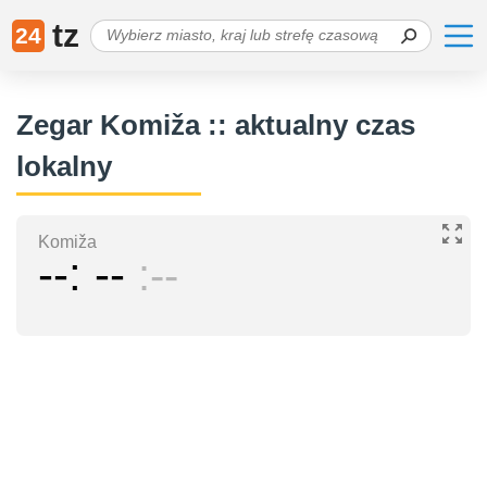
tz
24
Zegar Komiža :: aktualny czas
lokalny
Komiža
--
--
--