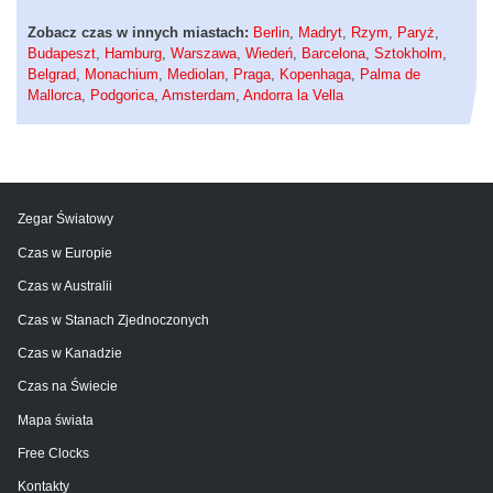
Zobacz czas w innych miastach:
Berlin
,
Madryt
,
Rzym
,
Paryż
,
Budapeszt
,
Hamburg
,
Warszawa
,
Wiedeń
,
Barcelona
,
Sztokholm
,
Belgrad
,
Monachium
,
Mediolan
,
Praga
,
Kopenhaga
,
Palma de
Mallorca
,
Podgorica
,
Amsterdam
,
Andorra la Vella
Zegar Światowy
Czas w Europie
Czas w Australii
Czas w Stanach Zjednoczonych
Czas w Kanadzie
Czas na Świecie
Mapa świata
Free Clocks
Kontakty