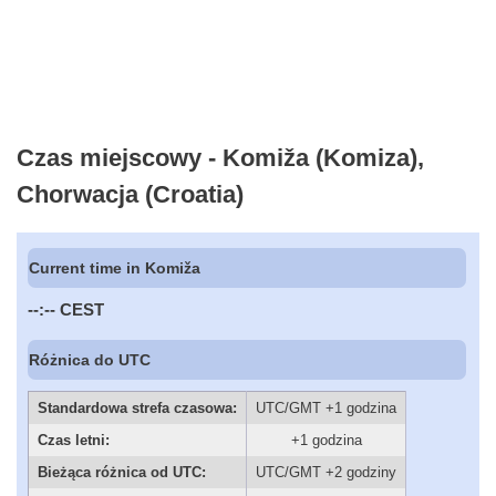
Czas miejscowy - Komiža (Komiza),
Chorwacja (Croatia)
Current time in Komiža
--:--
CEST
Różnica do UTC
Standardowa strefa czasowa:
UTC/GMT +1 godzina
Czas letni:
+1 godzina
Bieżąca różnica od UTC:
UTC/GMT +2 godziny