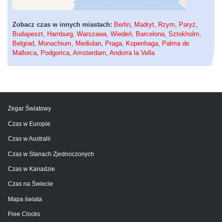
Zobacz czas w innych miastach:
Berlin
,
Madryt
,
Rzym
,
Paryż
,
Budapeszt
,
Hamburg
,
Warszawa
,
Wiedeń
,
Barcelona
,
Sztokholm
,
Belgrad
,
Monachium
,
Mediolan
,
Praga
,
Kopenhaga
,
Palma de
Mallorca
,
Podgorica
,
Amsterdam
,
Andorra la Vella
Zegar Światowy
Czas w Europie
Czas w Australii
Czas w Stanach Zjednoczonych
Czas w Kanadzie
Czas na Świecie
Mapa świata
Free Clocks