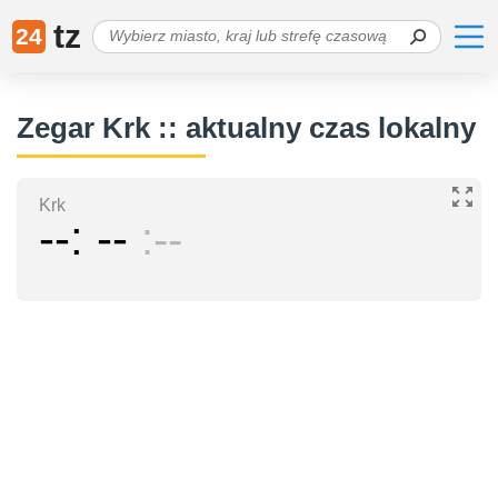
tz
24
Zegar Krk :: aktualny czas lokalny
Krk
--
--
--