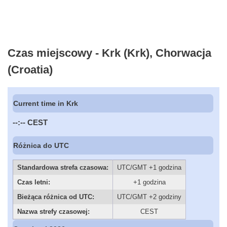
Czas miejscowy - Krk (Krk), Chorwacja
(Croatia)
Current time in Krk
--:--
CEST
Różnica do UTC
Standardowa strefa czasowa:
UTC/GMT +1 godzina
Czas letni:
+1 godzina
Bieżąca różnica od UTC:
UTC/GMT +2 godziny
Nazwa strefy czasowej:
CEST