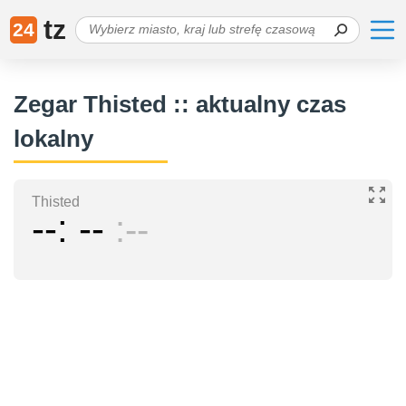
tz
24
Zegar Thisted :: aktualny czas
lokalny
Thisted
--
--
--