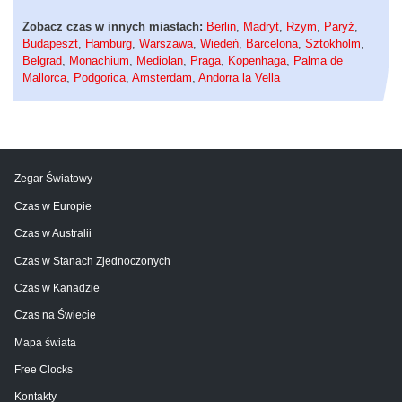
Zobacz czas w innych miastach:
Berlin
,
Madryt
,
Rzym
,
Paryż
,
Budapeszt
,
Hamburg
,
Warszawa
,
Wiedeń
,
Barcelona
,
Sztokholm
,
Belgrad
,
Monachium
,
Mediolan
,
Praga
,
Kopenhaga
,
Palma de
Mallorca
,
Podgorica
,
Amsterdam
,
Andorra la Vella
Zegar Światowy
Czas w Europie
Czas w Australii
Czas w Stanach Zjednoczonych
Czas w Kanadzie
Czas na Świecie
Mapa świata
Free Clocks
Kontakty