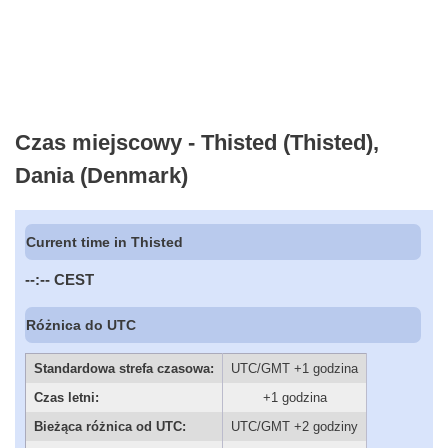
Czas miejscowy - Thisted (Thisted),
Dania (Denmark)
Current time in Thisted
--:--
CEST
Różnica do UTC
Standardowa strefa czasowa:
UTC/GMT +1 godzina
Czas letni:
+1 godzina
Bieżąca różnica od UTC:
UTC/GMT +2 godziny