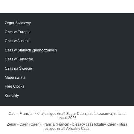
Zegar Światowy
Czas w Europie
Czas w Australii
Czas w Stanach Zjednoczonych
Czas w Kanadzie
Czas na Świecie
Mapa świata
Free Clocks
Kontakty
Caen, Francja - która jest godzina? Zegar Caen, strefa czasowa, zmiana
czasu 2026
Zegar - Caen (Caen), Francja (France) - bieżący czas lokalny. Caen - która
jest godzina? Aktualny Czas.