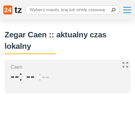
tz
24
Zegar Caen :: aktualny czas
lokalny
Caen
--
--
--