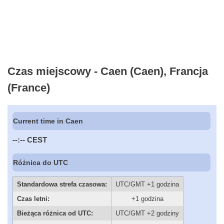
Czas miejscowy - Caen (Caen), Francja
(France)
Current time in Caen
--:--
CEST
Różnica do UTC
Standardowa strefa czasowa:
UTC/GMT +1 godzina
Czas letni:
+1 godzina
Bieżąca różnica od UTC:
UTC/GMT +2 godziny