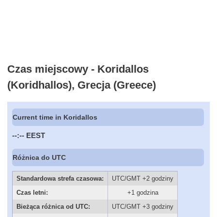
Czas miejscowy - Koridallos
(Koridhallos), Grecja (Greece)
Current time in Koridallos
--:--
EEST
Różnica do UTC
Standardowa strefa czasowa:
UTC/GMT +2 godziny
Czas letni:
+1 godzina
Bieżąca różnica od UTC:
UTC/GMT +3 godziny