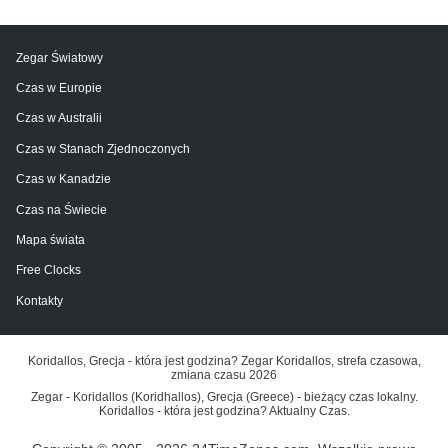
Zegar Światowy
Czas w Europie
Czas w Australii
Czas w Stanach Zjednoczonych
Czas w Kanadzie
Czas na Świecie
Mapa świata
Free Clocks
Kontakty
Koridallos, Grecja - która jest godzina? Zegar Koridallos, strefa czasowa,
zmiana czasu 2026
Zegar - Koridallos (Koridhallos), Grecja (Greece) - bieżący czas lokalny.
Koridallos - która jest godzina? Aktualny Czas.