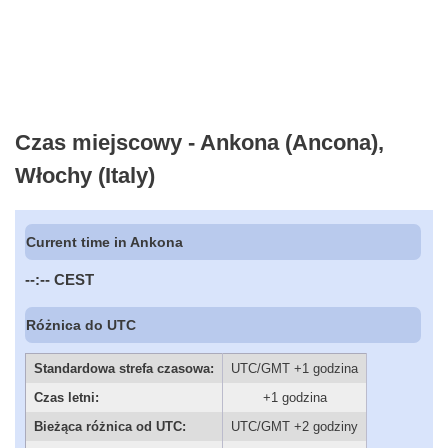
Czas miejscowy - Ankona (Ancona),
Włochy (Italy)
Current time in Ankona
--:--
CEST
Różnica do UTC
Standardowa strefa czasowa:
UTC/GMT +1 godzina
Czas letni:
+1 godzina
Bieżąca różnica od UTC:
UTC/GMT +2 godziny