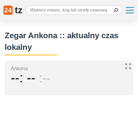
tz
24
Zegar Ankona :: aktualny czas
lokalny
Ankona
--
--
--