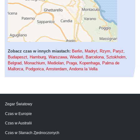
Zobacz czas w innych miastach:
Berlin
,
Madryt
,
Rzym
,
Paryż
,
Budapeszt
,
Hamburg
,
Warszawa
,
Wiedeń
,
Barcelona
,
Sztokholm
,
Belgrad
,
Monachium
,
Mediolan
,
Praga
,
Kopenhaga
,
Palma de
Mallorca
,
Podgorica
,
Amsterdam
,
Andorra la Vella
Zegar Światowy
Czas w Europie
Czas w Australii
Czas w Stanach Zjednoczonych