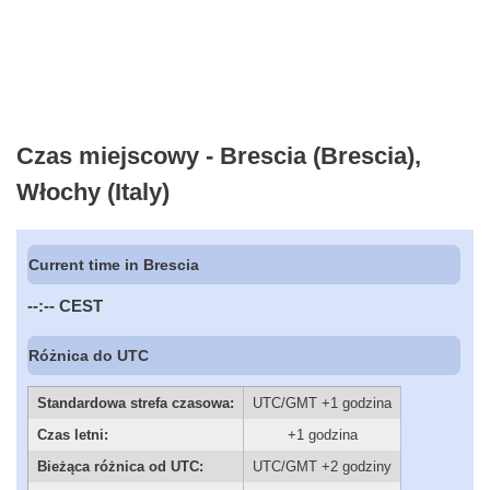
Czas miejscowy - Brescia (Brescia),
Włochy (Italy)
Current time in Brescia
--:--
CEST
Różnica do UTC
Standardowa strefa czasowa:
UTC/GMT +1 godzina
Czas letni:
+1 godzina
Bieżąca różnica od UTC:
UTC/GMT +2 godziny