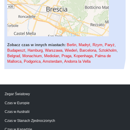
Zobacz czas w innych miastach:
Berlin
,
Madryt
,
Rzym
,
Paryż
,
Budapeszt
,
Hamburg
,
Warszawa
,
Wiedeń
,
Barcelona
,
Sztokholm
,
Belgrad
,
Monachium
,
Mediolan
,
Praga
,
Kopenhaga
,
Palma de
Mallorca
,
Podgorica
,
Amsterdam
,
Andorra la Vella
Zegar Światowy
Czas w Europie
Czas w Australii
Czas w Stanach Zjednoczonych
Czas w Kanadzie