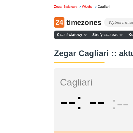
Zegar Światowy
Włochy
Cagliari
24
timezones
Czas światowy
Strefy czasowe
Ko
Zegar Cagliari :: ak
Cagliari
--
--
--