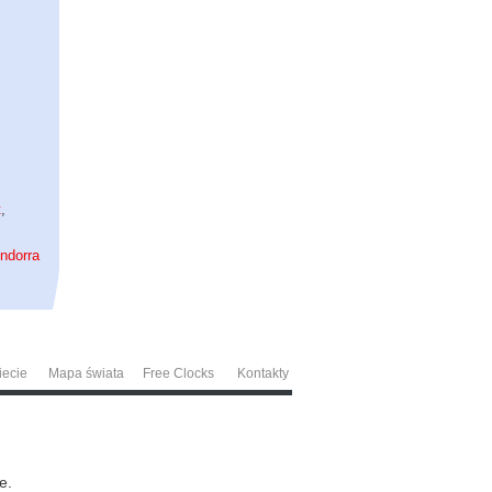
t
,
ndorra
iecie
Mapa świata
Free Clocks
Kontakty
e.