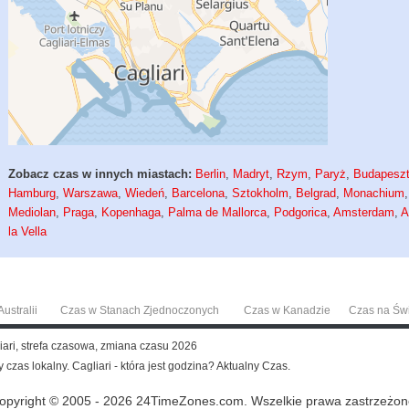
Zobacz czas w innych miastach:
Berlin
,
Madryt
,
Rzym
,
Paryż
,
Budapesz
Hamburg
,
Warszawa
,
Wiedeń
,
Barcelona
,
Sztokholm
,
Belgrad
,
Monachium
,
Mediolan
,
Praga
,
Kopenhaga
,
Palma de Mallorca
,
Podgorica
,
Amsterdam
,
A
la Vella
ustralii
Czas w Stanach Zjednoczonych
Czas w Kanadzie
Czas na Św
liari, strefa czasowa, zmiana czasu 2026
cy czas lokalny. Cagliari - która jest godzina? Aktualny Czas.
opyright © 2005 - 2026 24TimeZones.com.
Wszelkie prawa zastrzeżon