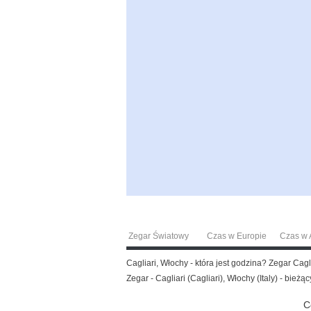
Zegar Światowy
Czas w Europie
Czas w A
Cagliari, Włochy - która jest godzina? Zegar Cag
Zegar - Cagliari (Cagliari), Włochy (Italy) - bieżą
C