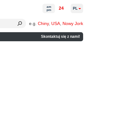
am
24
PL
pm
e.g.
Chiny
,
USA
,
Nowy Jork
Skontaktuj się z nami!