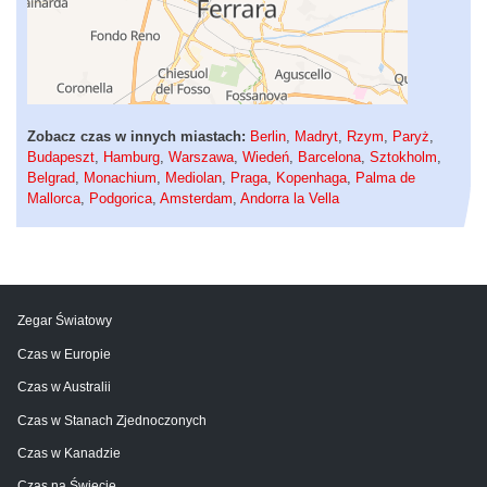
Zobacz czas w innych miastach:
Berlin
,
Madryt
,
Rzym
,
Paryż
,
Budapeszt
,
Hamburg
,
Warszawa
,
Wiedeń
,
Barcelona
,
Sztokholm
,
Belgrad
,
Monachium
,
Mediolan
,
Praga
,
Kopenhaga
,
Palma de
Mallorca
,
Podgorica
,
Amsterdam
,
Andorra la Vella
Zegar Światowy
Czas w Europie
Czas w Australii
Czas w Stanach Zjednoczonych
Czas w Kanadzie
Czas na Świecie