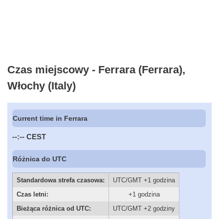
Czas miejscowy - Ferrara (Ferrara),
Włochy (Italy)
Current time in Ferrara
--:--
CEST
Różnica do UTC
Standardowa strefa czasowa:
UTC/GMT +1 godzina
Czas letni:
+1 godzina
Bieżąca różnica od UTC:
UTC/GMT +2 godziny