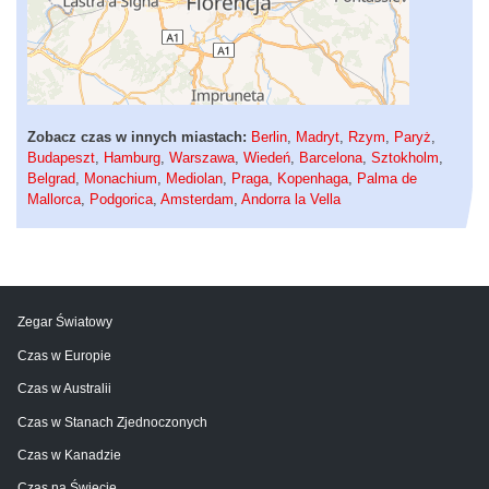
Zobacz czas w innych miastach:
Berlin
,
Madryt
,
Rzym
,
Paryż
,
Budapeszt
,
Hamburg
,
Warszawa
,
Wiedeń
,
Barcelona
,
Sztokholm
,
Belgrad
,
Monachium
,
Mediolan
,
Praga
,
Kopenhaga
,
Palma de
Mallorca
,
Podgorica
,
Amsterdam
,
Andorra la Vella
Zegar Światowy
Czas w Europie
Czas w Australii
Czas w Stanach Zjednoczonych
Czas w Kanadzie
Czas na Świecie