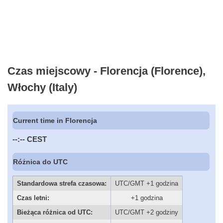
Czas miejscowy - Florencja (Florence),
Włochy (Italy)
Current time in Florencja
--:--
CEST
Różnica do UTC
Standardowa strefa czasowa:
UTC/GMT +1 godzina
Czas letni:
+1 godzina
Bieżąca różnica od UTC:
UTC/GMT +2 godziny