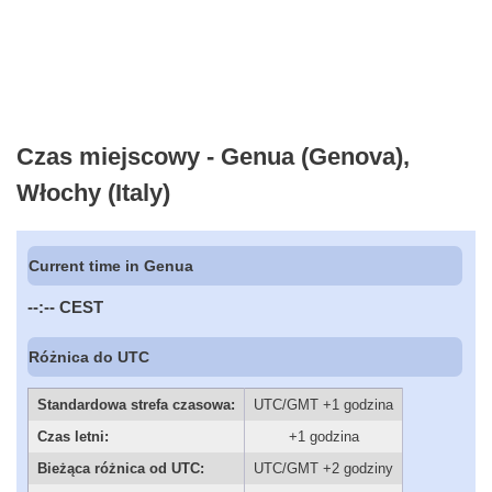
Czas miejscowy - Genua (Genova),
Włochy (Italy)
Current time in Genua
--:--
CEST
Różnica do UTC
Standardowa strefa czasowa:
UTC/GMT +1 godzina
Czas letni:
+1 godzina
Bieżąca różnica od UTC:
UTC/GMT +2 godziny