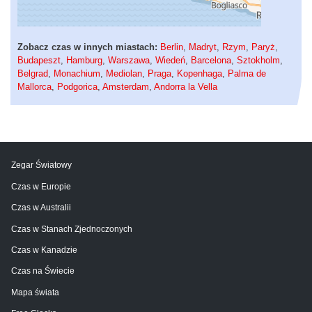
Zobacz czas w innych miastach:
Berlin
,
Madryt
,
Rzym
,
Paryż
,
Budapeszt
,
Hamburg
,
Warszawa
,
Wiedeń
,
Barcelona
,
Sztokholm
,
Belgrad
,
Monachium
,
Mediolan
,
Praga
,
Kopenhaga
,
Palma de
Mallorca
,
Podgorica
,
Amsterdam
,
Andorra la Vella
Zegar Światowy
Czas w Europie
Czas w Australii
Czas w Stanach Zjednoczonych
Czas w Kanadzie
Czas na Świecie
Mapa świata