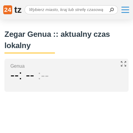
tz
24
Zegar Genua :: aktualny czas
lokalny
Genua
--
--
--