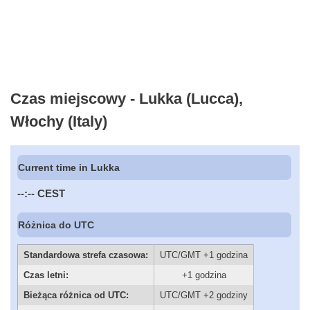
Czas miejscowy - Lukka (Lucca),
Włochy (Italy)
Current time in Lukka
--:--
CEST
Różnica do UTC
Standardowa strefa czasowa:
UTC/GMT +1 godzina
Czas letni:
+1 godzina
Bieżąca różnica od UTC:
UTC/GMT +2 godziny