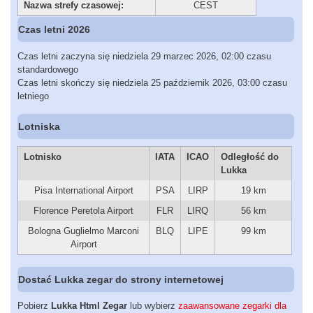
Nazwa strefy czasowej:
CEST
Czas letni 2026
Czas letni zaczyna się niedziela 29 marzec 2026, 02:00 czasu
standardowego
Czas letni skończy się niedziela 25 październik 2026, 03:00 czasu
letniego
Lotniska
Lotnisko
IATA
ICAO
Odległość do
Lukka
Pisa International Airport
PSA
LIRP
19 km
Florence Peretola Airport
FLR
LIRQ
56 km
Bologna Guglielmo Marconi
BLQ
LIPE
99 km
Airport
Dostać Lukka zegar do strony internetowej
Pobierz
Lukka Html Zegar
lub wybierz
zaawansowane zegarki dla