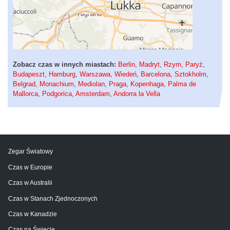
Zobacz czas w innych miastach:
Berlin
,
Madryt
,
Rzym
,
Paryż
,
Budapeszt
,
Hamburg
,
Warszawa
,
Wiedeń
,
Barcelona
,
Sztokholm
,
Belgrad
,
Monachium
,
Mediolan
,
Praga
,
Kopenhaga
,
Palma de
Mallorca
,
Podgorica
,
Amsterdam
,
Andorra la Vella
Zegar Światowy
Czas w Europie
Czas w Australii
Czas w Stanach Zjednoczonych
Czas w Kanadzie
Czas na Świecie