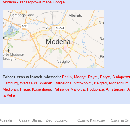
Modena - szczegółowa mapa Google
Zobacz czas w innych miastach:
Berlin
,
Madryt
,
Rzym
,
Paryż
,
Budapesz
Hamburg
,
Warszawa
,
Wiedeń
,
Barcelona
,
Sztokholm
,
Belgrad
,
Monachium
,
Mediolan
,
Praga
,
Kopenhaga
,
Palma de Mallorca
,
Podgorica
,
Amsterdam
,
A
la Vella
ustralii
Czas w Stanach Zjednoczonych
Czas w Kanadzie
Czas na Św