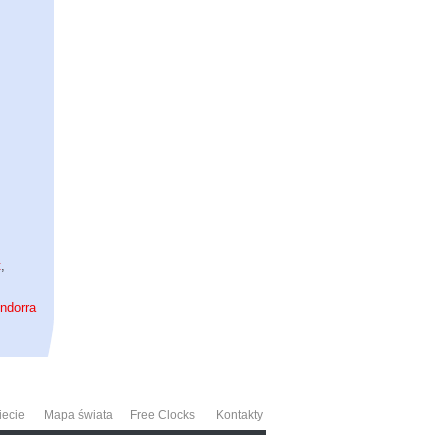
t
,
ndorra
iecie
Mapa świata
Free Clocks
Kontakty