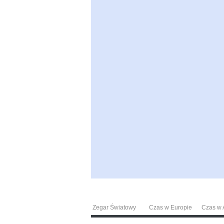
Zegar Światowy
Czas w Europie
Czas w A