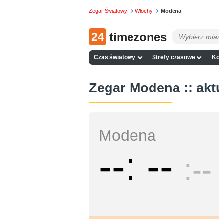
Zegar Światowy
Włochy
Modena
24
timezones
Czas światowy
Strefy czasowe
Ko
Zegar Modena :: akt
Modena
--
--
--