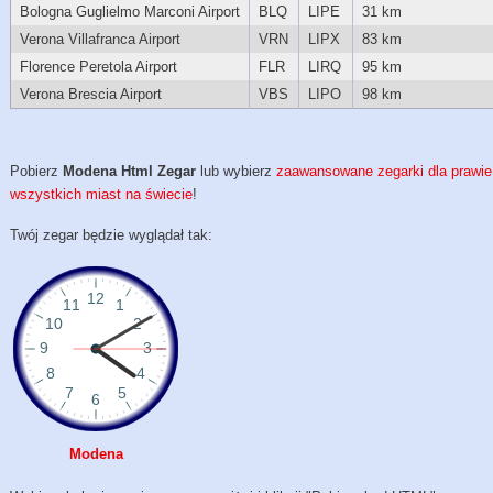
Bologna Guglielmo Marconi Airport
BLQ
LIPE
31 km
Verona Villafranca Airport
VRN
LIPX
83 km
Florence Peretola Airport
FLR
LIRQ
95 km
Verona Brescia Airport
VBS
LIPO
98 km
Pobierz
Modena Html Zegar
lub wybierz
zaawansowane zegarki dla prawie
wszystkich miast na świecie
!
Twój zegar będzie wyglądał tak:
Modena