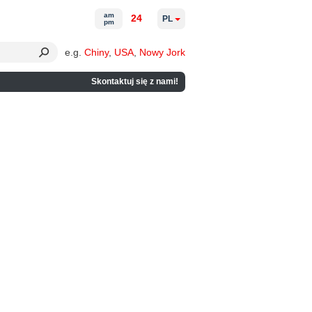
am
24
PL
pm
e.g.
Chiny
,
USA
,
Nowy Jork
Skontaktuj się z nami!