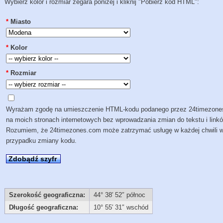
Wybierz kolor i rozmiar zegara poniżej i kliknij "Pobierz kod HTML":
*
Miasto
*
Kolor
*
Rozmiar
Wyrażam zgodę na umieszczenie HTML-kodu podanego przez 24timezon
na moich stronach internetowych bez wprowadzania zmian do tekstu i link
Rozumiem, że 24timezones.com może zatrzymać usługę w każdej chwili 
przypadku zmiany kodu.
Zdobądź szyfr
Szerokość geograficzna:
44° 38′ 52″ północ
Długość geograficzna:
10° 55′ 31″ wschód