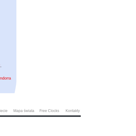
t
,
ndorra
iecie
Mapa świata
Free Clocks
Kontakty