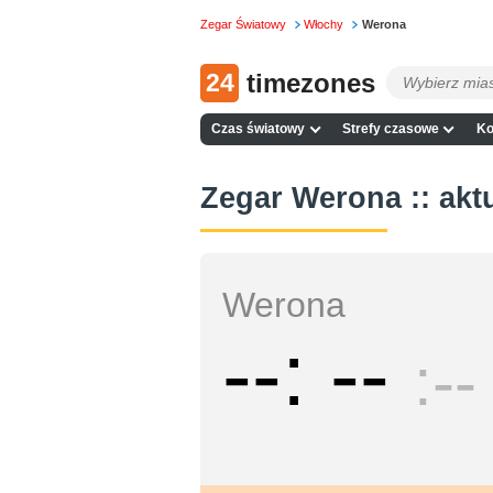
Zegar Światowy
Włochy
Werona
24
timezones
Czas światowy
Strefy czasowe
Ko
Zegar Werona :: akt
Werona
--
--
--