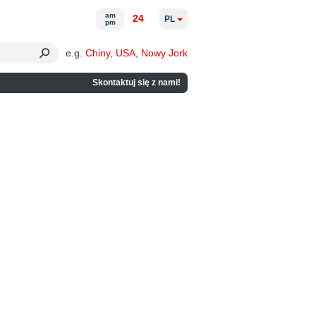
am
24
PL
pm
e.g.
Chiny
,
USA
,
Nowy Jork
Skontaktuj się z nami!