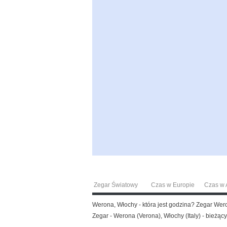
Zegar Światowy
Czas w Europie
Czas w A
Werona, Włochy - która jest godzina? Zegar Wer
Zegar - Werona (Verona), Włochy (Italy) - bieżący