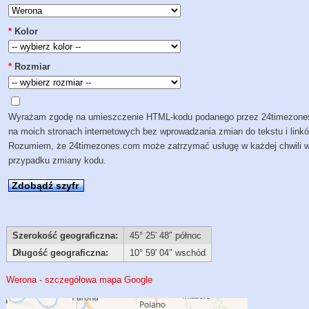
*
Kolor
*
Rozmiar
Wyrażam zgodę na umieszczenie HTML-kodu podanego przez 24timezon
na moich stronach internetowych bez wprowadzania zmian do tekstu i link
Rozumiem, że 24timezones.com może zatrzymać usługę w każdej chwili 
przypadku zmiany kodu.
Zdobądź szyfr
Szerokość geograficzna:
45° 25′ 48″ północ
Długość geograficzna:
10° 59′ 04″ wschód
Werona - szczegółowa mapa Google