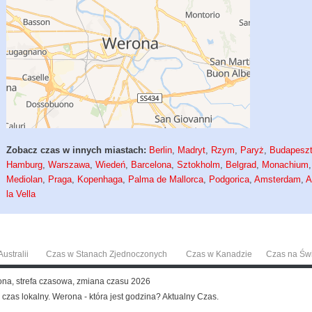
Zobacz czas w innych miastach:
Berlin
,
Madryt
,
Rzym
,
Paryż
,
Budapesz
Hamburg
,
Warszawa
,
Wiedeń
,
Barcelona
,
Sztokholm
,
Belgrad
,
Monachium
,
Mediolan
,
Praga
,
Kopenhaga
,
Palma de Mallorca
,
Podgorica
,
Amsterdam
,
A
la Vella
ustralii
Czas w Stanach Zjednoczonych
Czas w Kanadzie
Czas na Św
ona, strefa czasowa, zmiana czasu 2026
 czas lokalny. Werona - która jest godzina? Aktualny Czas.