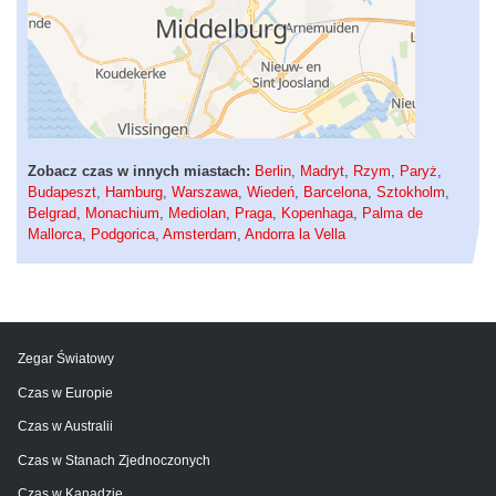
Zobacz czas w innych miastach:
Berlin
,
Madryt
,
Rzym
,
Paryż
,
Budapeszt
,
Hamburg
,
Warszawa
,
Wiedeń
,
Barcelona
,
Sztokholm
,
Belgrad
,
Monachium
,
Mediolan
,
Praga
,
Kopenhaga
,
Palma de
Mallorca
,
Podgorica
,
Amsterdam
,
Andorra la Vella
Zegar Światowy
Czas w Europie
Czas w Australii
Czas w Stanach Zjednoczonych
Czas w Kanadzie