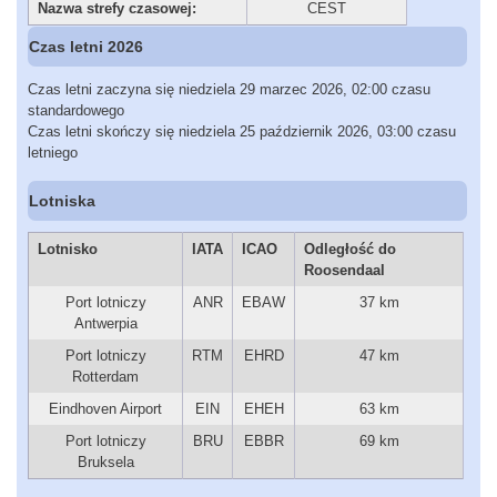
Nazwa strefy czasowej:
CEST
Czas letni 2026
Czas letni zaczyna się niedziela 29 marzec 2026, 02:00 czasu
standardowego
Czas letni skończy się niedziela 25 październik 2026, 03:00 czasu
letniego
Lotniska
Lotnisko
IATA
ICAO
Odległość do
Roosendaal
Port lotniczy
ANR
EBAW
37 km
Antwerpia
Port lotniczy
RTM
EHRD
47 km
Rotterdam
Eindhoven Airport
EIN
EHEH
63 km
Port lotniczy
BRU
EBBR
69 km
Bruksela