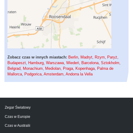
Zobacz czas w innych miastach:
Berlin
,
Madryt
,
Rzym
,
Paryż
,
Budapeszt
,
Hamburg
,
Warszawa
,
Wiedeń
,
Barcelona
,
Sztokholm
,
Belgrad
,
Monachium
,
Mediolan
,
Praga
,
Kopenhaga
,
Palma de
Mallorca
,
Podgorica
,
Amsterdam
,
Andorra la Vella
Zegar Światowy
Czas w Europie
Czas w Australii