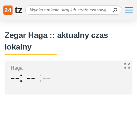
tz
24
Zegar Haga :: aktualny czas
lokalny
Haga
--
--
--