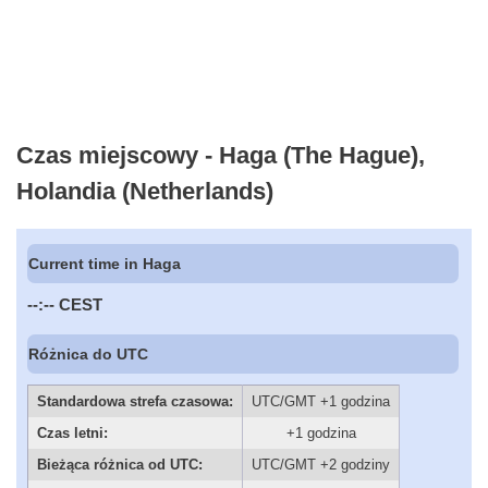
Czas miejscowy - Haga (The Hague),
Holandia (Netherlands)
Current time in Haga
--:--
CEST
Różnica do UTC
Standardowa strefa czasowa:
UTC/GMT +1 godzina
Czas letni:
+1 godzina
Bieżąca różnica od UTC:
UTC/GMT +2 godziny