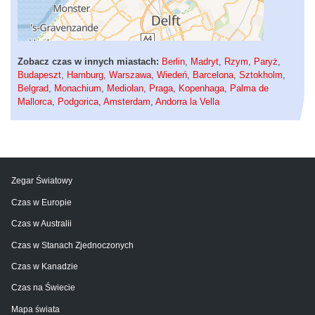
Zobacz czas w innych miastach:
Berlin
,
Madryt
,
Rzym
,
Paryż
,
Budapeszt
,
Hamburg
,
Warszawa
,
Wiedeń
,
Barcelona
,
Sztokholm
,
Belgrad
,
Monachium
,
Mediolan
,
Praga
,
Kopenhaga
,
Palma de
Mallorca
,
Podgorica
,
Amsterdam
,
Andorra la Vella
Zegar Światowy
Czas w Europie
Czas w Australii
Czas w Stanach Zjednoczonych
Czas w Kanadzie
Czas na Świecie
Mapa świata