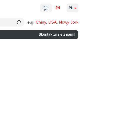
am
24
PL
pm
e.g.
Chiny
,
USA
,
Nowy Jork
Skontaktuj się z nami!