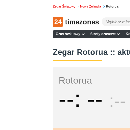
Zegar Światowy
Nowa Zelandia
Rotorua
24
timezones
Czas światowy
Strefy czasowe
Ko
Zegar Rotorua :: akt
Rotorua
--
--
--