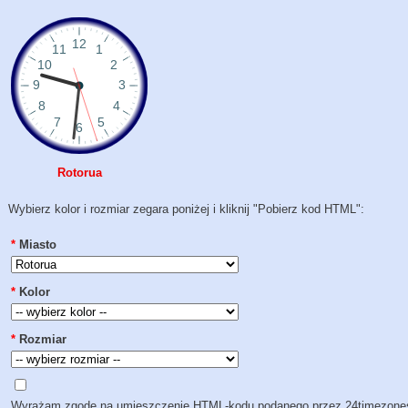
Rotorua
Wybierz kolor i rozmiar zegara poniżej i kliknij "Pobierz kod HTML":
*
Miasto
*
Kolor
*
Rozmiar
Wyrażam zgodę na umieszczenie HTML-kodu podanego przez 24timezon