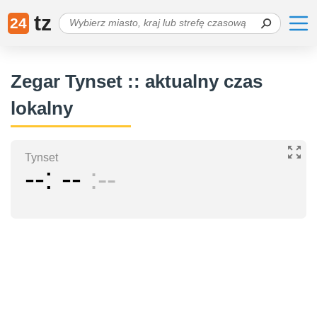
tz
24
Zegar Tynset :: aktualny czas
lokalny
Tynset
--
--
--