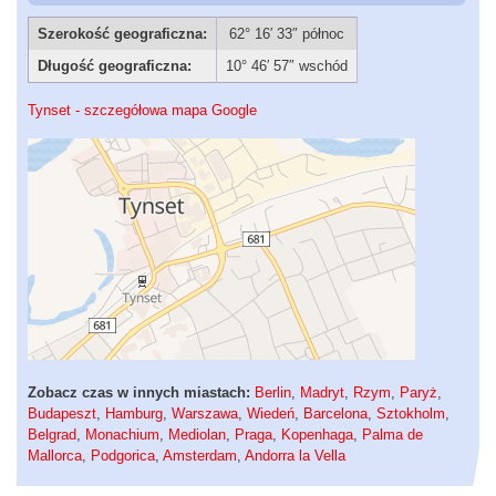
Szerokość geograficzna:
62° 16′ 33″ północ
Długość geograficzna:
10° 46′ 57″ wschód
Tynset - szczegółowa mapa Google
Zobacz czas w innych miastach:
Berlin
,
Madryt
,
Rzym
,
Paryż
,
Budapeszt
,
Hamburg
,
Warszawa
,
Wiedeń
,
Barcelona
,
Sztokholm
,
Belgrad
,
Monachium
,
Mediolan
,
Praga
,
Kopenhaga
,
Palma de
Mallorca
,
Podgorica
,
Amsterdam
,
Andorra la Vella