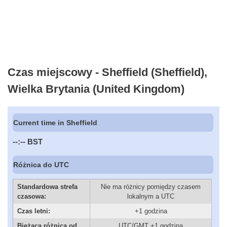
Czas miejscowy - Sheffield (Sheffield),
Wielka Brytania (United Kingdom)
Current time in Sheffield
--:--
BST
Różnica do UTC
Standardowa strefa
Nie ma różnicy pomiędzy czasem
czasowa:
lokalnym a UTC
Czas letni:
+1 godzina
Bieżąca różnica od
UTC/GMT +1 godzina