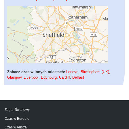
Zobacz czas w innych miastach:
Londyn
,
Birmingham (UK)
,
Glasgow
,
Liverpool
,
Edynburg
,
Cardiff
,
Belfast
Zegar Światowy
Czas w Europie
Czas w Australii