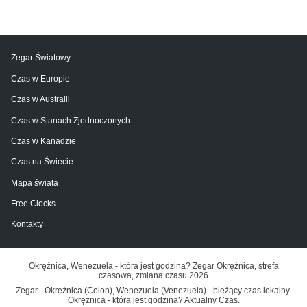
Zegar Światowy
Czas w Europie
Czas w Australii
Czas w Stanach Zjednoczonych
Czas w Kanadzie
Czas na Świecie
Mapa świata
Free Clocks
Kontakty
Okrężnica, Wenezuela - która jest godzina? Zegar Okrężnica, strefa
czasowa, zmiana czasu 2026
Zegar - Okrężnica (Colon), Wenezuela (Venezuela) - bieżący czas lokalny.
Okrężnica - która jest godzina? Aktualny Czas.