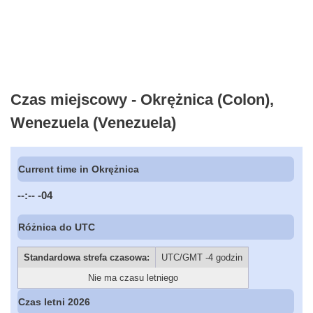
Czas miejscowy - Okrężnica (Colon),
Wenezuela (Venezuela)
Current time in Okrężnica
--:--
-04
Różnica do UTC
Standardowa strefa czasowa:
UTC/GMT -4 godzin
Nie ma czasu letniego
Czas letni 2026