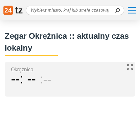
tz
24
Zegar Okrężnica :: aktualny czas
lokalny
Okrężnica
--
--
--