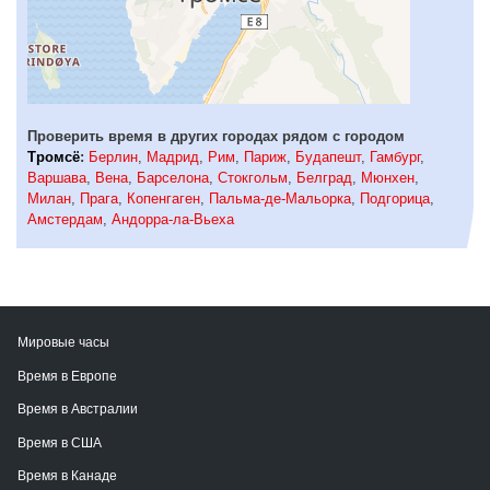
Проверить время в других городах рядом с городом
Тромсё
:
Берлин
,
Мадрид
,
Рим
,
Париж
,
Будапешт
,
Гамбург
,
Варшава
,
Вена
,
Барселона
,
Стокгольм
,
Белград
,
Мюнхен
,
Милан
,
Прага
,
Копенгаген
,
Пальма-де-Мальорка
,
Подгорица
,
Амстердам
,
Андорра-ла-Вьеха
Мировые часы
Время в Европе
Время в Австралии
Время в США
Время в Канаде