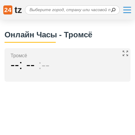
tz
24
Онлайн Часы - Тромсё
Тромсё
--
--
--