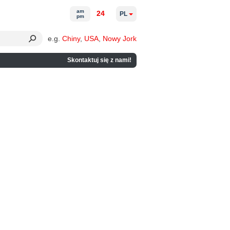
am
24
PL
pm
e.g.
Chiny
,
USA
,
Nowy Jork
Skontaktuj się z nami!