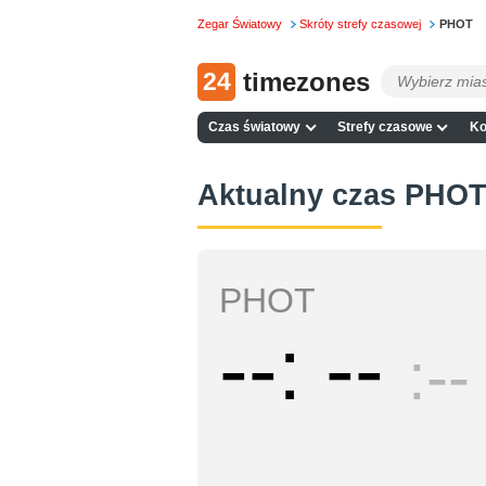
Zegar Światowy
Skróty strefy czasowej
PHOT
24
timezones
Czas światowy
Strefy czasowe
Ko
Aktualny czas PHO
PHOT
--
--
--