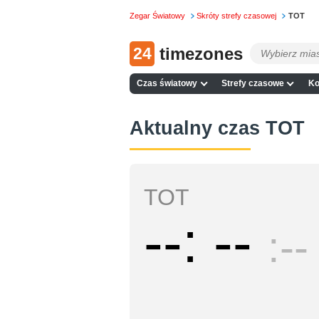
Zegar Światowy
Skróty strefy czasowej
TOT
24
timezones
Czas światowy
Strefy czasowe
Ko
Aktualny czas TOT
TOT
--
--
--