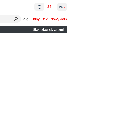
am
24
PL
pm
e.g.
Chiny
,
USA
,
Nowy Jork
Skontaktuj się z nami!