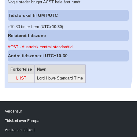
Nogle steder bruger ACST hele året rundt.
Tidsforskel til GMT/UTC
+10:30 timer frem (
UTC+10:30
)
Relateret tidszone
ACST - Australsk central standardtid
Andre tidszoner i UTC+10:30
Forkortelse
Navn
LHST
Lord Howe Standard Time
Verdensur
Tidskort over Europa
Australien tidskort