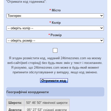
"Отримати код годинника":
*
Місто
*
Колір
*
Розмір
Я згоден розмістити код, наданий 24timezones.com на моєму
веб-сайті(веб сторінці) без будь-яких змін у текст і посиланнях.
Я розумію, що 24timezones.com може в будь-який момент
припинити обслуговування у випадку, якщо код змінено.
Отримати код
Географічні координати
Широта:
50° 46′ 50″ північної широти
Довгота:
05° 27′ 53″ східної довготи