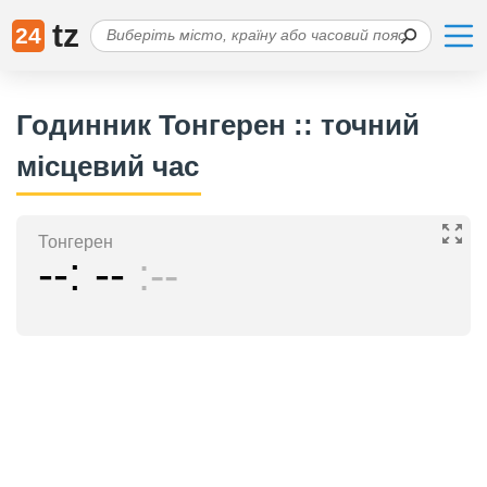
tz
24
Годинник Тонгерен :: точний
місцевий час
Тонгерен
--
--
--