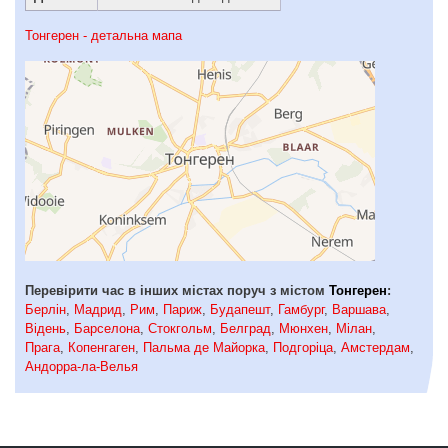
Тонгерен - детальна мапа
Перевірити час в інших містах поруч з містом
Тонгерен
:
Берлін
,
Мадрид
,
Рим
,
Париж
,
Будапешт
,
Гамбург
,
Варшава
,
Відень
,
Барселона
,
Стокгольм
,
Белград
,
Мюнхен
,
Мілан
,
Прага
,
Копенгаген
,
Пальма де Майорка
,
Подгоріца
,
Амстердам
,
Андорра-ла-Велья