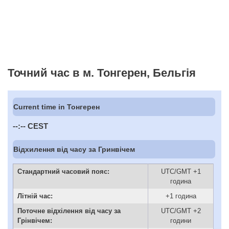
Точний час в м. Тонгерен, Бельгія
Current time in Тонгерен
--:--
CEST
Відхилення від часу за Гринвічем
Стандартний часовий пояс:
UTC/GMT +1
година
Літній час:
+1 година
Поточне відхілення від часу за
UTC/GMT +2
Грінвічем:
години