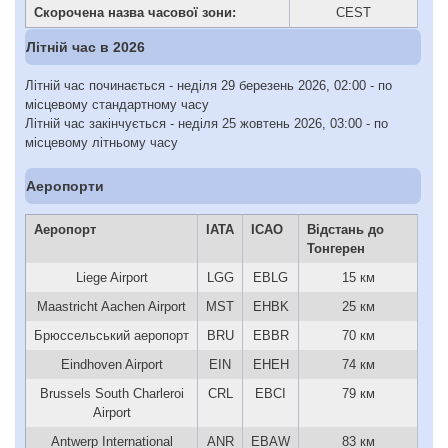
Скорочена назва часової зони:
CEST
Літній час в 2026
Літній час починається - неділя 29 березень 2026, 02:00 - по
місцевому стандартному часу
Літній час закінчується - неділя 25 жовтень 2026, 03:00 - по
місцевому літньому часу
Аеропорти
Аеропорт
IATA
ICAO
Відстань до
Тонгерен
Liege Airport
LGG
EBLG
15 км
Maastricht Aachen Airport
MST
EHBK
25 км
Брюссельський аеропорт
BRU
EBBR
70 км
Eindhoven Airport
EIN
EHEH
74 км
Brussels South Charleroi
CRL
EBCI
79 км
Airport
Antwerp International
ANR
EBAW
83 км