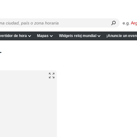
e.g.
Ar
ertidor de hora
Mapas
Widgets reloj mundial
¡Anuncie un even
T