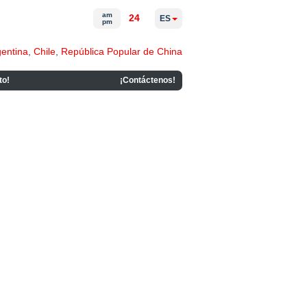
am
24
ES
pm
gentina
,
Chile
,
República Popular de China
to!
¡Contáctenos!