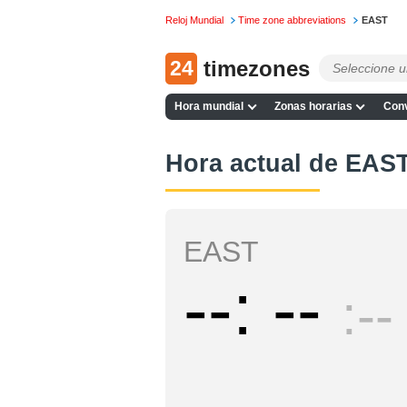
Reloj Mundial
Time zone abbreviations
EAST
24
timezones
Hora mundial
Zonas horarias
Conv
Hora actual de EAS
EAST
--
--
--