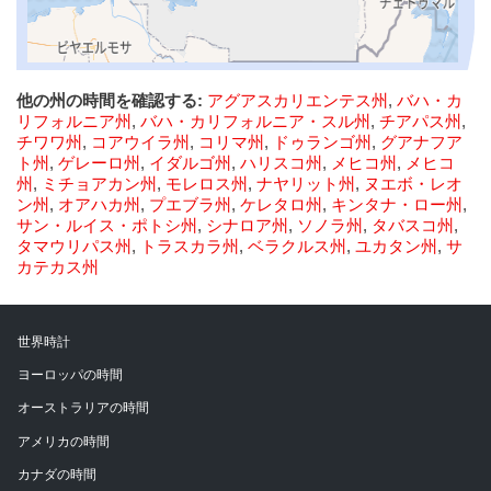
他の州の時間を確認する:
アグアスカリエンテス州
,
バハ・カ
リフォルニア州
,
バハ・カリフォルニア・スル州
,
チアパス州
,
チワワ州
,
コアウイラ州
,
コリマ州
,
ドゥランゴ州
,
グアナフア
ト州
,
ゲレーロ州
,
イダルゴ州
,
ハリスコ州
,
メヒコ州
,
メヒコ
州
,
ミチョアカン州
,
モレロス州
,
ナヤリット州
,
ヌエボ・レオ
ン州
,
オアハカ州
,
プエブラ州
,
ケレタロ州
,
キンタナ・ロー州
,
サン・ルイス・ポトシ州
,
シナロア州
,
ソノラ州
,
タバスコ州
,
タマウリパス州
,
トラスカラ州
,
ベラクルス州
,
ユカタン州
,
サ
カテカス州
世界時計
ヨーロッパの時間
オーストラリアの時間
アメリカの時間
カナダの時間