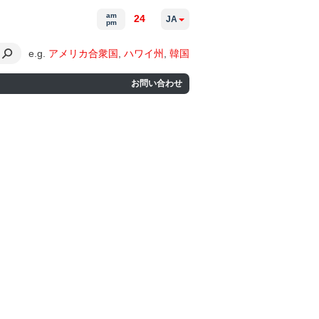
am
24
JA
pm
e.g.
アメリカ合衆国
,
ハワイ州
,
韓国
お問い合わせ