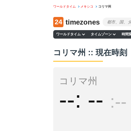
ワールドタイム
メキシコ
コリマ州
24
timezones
ワールドタイム
タイムゾーン
時間
コリマ州 :: 現在時刻
コリマ州
--
--
--