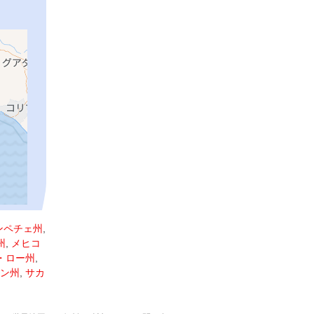
ンペチェ州
,
州
,
メヒコ
・ロー州
,
ン州
,
サカ