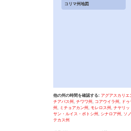
コリマ州地図
他の州の時間を確認する:
アグアスカリエ
チアパス州
,
チワワ州
,
コアウイラ州
,
ドゥ
州
,
ミチョアカン州
,
モレロス州
,
ナヤリッ
サン・ルイス・ポトシ州
,
シナロア州
,
ソ
テカス州