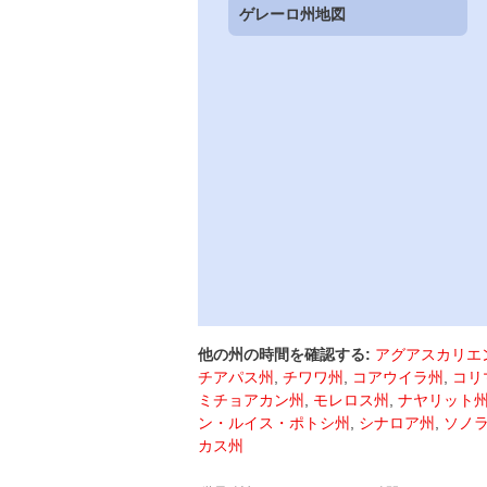
ゲレーロ州地図
他の州の時間を確認する:
アグアスカリエ
チアパス州
,
チワワ州
,
コアウイラ州
,
コリ
ミチョアカン州
,
モレロス州
,
ナヤリット
ン・ルイス・ポトシ州
,
シナロア州
,
ソノ
カス州