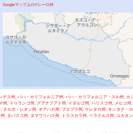
Googleマップ上のゲレーロ州
ンテス州
,
バハ・カリフォルニア州
,
バハ・カリフォルニア・スル州
,
カ
マ州
,
ドゥランゴ州
,
グアナフアト州
,
イダルゴ州
,
ハリスコ州
,
メヒコ州
州
,
ヌエボ・レオン州
,
オアハカ州
,
プエブラ州
,
ケレタロ州
,
キンタナ・ロ
ラ州
,
タバスコ州
,
タマウリパス州
,
トラスカラ州
,
ベラクルス州
,
ユカタン