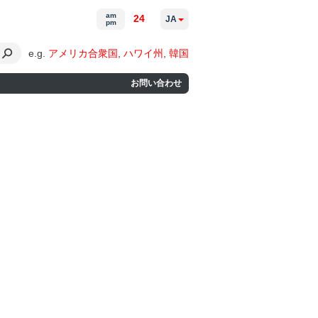
am
24
JA
pm
e.g.
アメリカ合衆国
,
ハワイ州
,
韓国
お問い合わせ