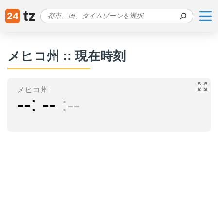
tz
24
メヒコ州 :: 現在時刻
メヒコ州
--
--
--