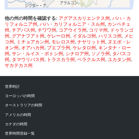
他の州の時間を確認する:
アグアスカリエンテス州
,
バハ・カ
リフォルニア州
,
バハ・カリフォルニア・スル州
,
カンペチェ
州
,
チアパス州
,
チワワ州
,
コアウイラ州
,
コリマ州
,
ドゥランゴ
州
,
グアナフアト州
,
ゲレーロ州
,
イダルゴ州
,
ハリスコ州
,
メヒ
コ州
,
ミチョアカン州
,
モレロス州
,
ナヤリット州
,
ヌエボ・レ
オン州
,
オアハカ州
,
プエブラ州
,
ケレタロ州
,
キンタナ・ロー
州
,
サン・ルイス・ポトシ州
,
シナロア州
,
ソノラ州
,
タバスコ
州
,
タマウリパス州
,
トラスカラ州
,
ベラクルス州
,
ユカタン州
,
サカテカス州
世界時計
ヨーロッパの時間
オーストラリアの時間
アメリカの時間
カナダの時間
世界時間登録一覧