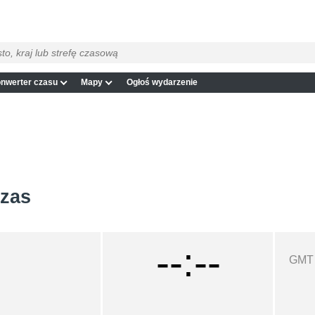
nwerter czasu
Mapy
Ogłoś wydarzenie
czas
--:--
GMT