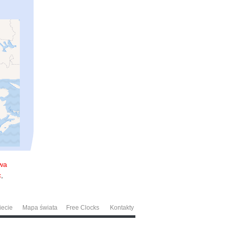
wa
c
,
iecie
Mapa świata
Free Clocks
Kontakty