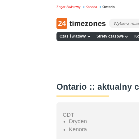
Zegar Światowy
Kanada
Ontario
24
timezones
Czas światowy
Strefy czasowe
Ko
Ontario :: aktualny 
CDT
Dryden
Kenora