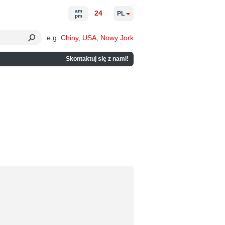
am
24
PL
pm
e.g.
Chiny
,
USA
,
Nowy Jork
Skontaktuj się z nami!