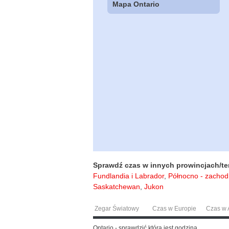
Mapa Ontario
Sprawdź czas w innych prowincjach/ter
Fundlandia i Labrador
,
Północno - zachodn
Saskatchewan
,
Jukon
Zegar Światowy
Czas w Europie
Czas w A
Ontario - sprawdzić która jest godzina