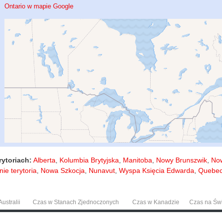
Ontario w mapie Google
ytoriach:
Alberta
,
Kolumbia Brytyjska
,
Manitoba
,
Nowy Brunszwik
,
No
ie terytoria
,
Nowa Szkocja
,
Nunavut
,
Wyspa Księcia Edwarda
,
Quebe
ustralii
Czas w Stanach Zjednoczonych
Czas w Kanadzie
Czas na Św