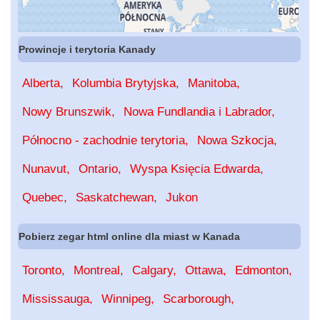
Prowincje i terytoria Kanady
Alberta
Kolumbia Brytyjska
Manitoba
Nowy Brunszwik
Nowa Fundlandia i Labrador
Północno - zachodnie terytoria
Nowa Szkocja
Nunavut
Ontario
Wyspa Księcia Edwarda
Quebec
Saskatchewan
Jukon
Pobierz zegar html online dla miast w Kanada
Toronto
Montreal
Calgary
Ottawa
Edmonton
Mississauga
Winnipeg
Scarborough