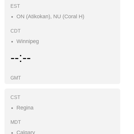
EST
ON (Atikokan), NU (Coral H)
CDT
Winnipeg
--:--
GMT
CST
Regina
MDT
Calgary