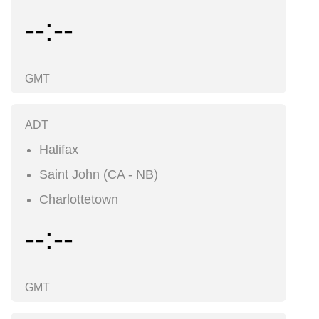
--:--
GMT
ADT
Halifax
Saint John (CA - NB)
Charlottetown
--:--
GMT