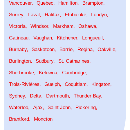
Vancouver
Quebec
Hamilton
Brampton
Surrey
Laval
Halifax
Etobicoke
Londyn
Victoria
Windsor
Markham
Oshawa
Gatineau
Vaughan
Kitchener
Longueuil
Burnaby
Saskatoon
Barrie
Regina
Oakville
Burlington
Sudbury
St. Catharines
Sherbrooke
Kelowna
Cambridge
Trois-Rivières
Guelph
Coquitlam
Kingston
Sydney
Delta
Dartmouth
Thunder Bay
Waterloo
Ajax
Saint John
Pickering
Brantford
Moncton