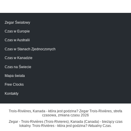
Zegar Światowy
Czas w Europie
Czas w Australii
Czas w Stanach Zjednoczonych
Czas w Kanadzie
Czas na Świecie
Mapa świata
Free Clocks
Kontakty
Trois-Rivières, Kanada - która jest godzina? Zegar Trois-Rivières, strefa
czasowa, zmiana czasu 2026
Zegar - Trois-Rivières (Trois-Rivieres), Kanada (Canada) - bieżący czas
lokalny. Trois-Rivières - która jest godzina? Aktualny Czas.