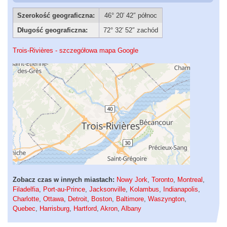
Szerokość geograficzna:
46° 20′ 42″ północ
Długość geograficzna:
72° 32′ 52″ zachód
Trois-Rivières - szczegółowa mapa Google
Zobacz czas w innych miastach:
Nowy Jork
,
Toronto
,
Montreal
,
Filadelfia
,
Port-au-Prince
,
Jacksonville
,
Kolambus
,
Indianapolis
,
Charlotte
,
Ottawa
,
Detroit
,
Boston
,
Baltimore
,
Waszyngton
,
Quebec
,
Harrisburg
,
Hartford
,
Akron
,
Albany