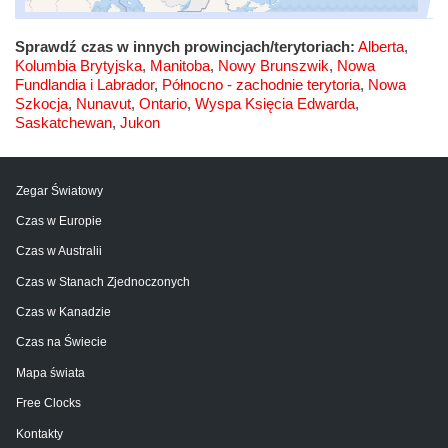
Sprawdź czas w innych prowincjach/terytoriach:
Alberta
,
Kolumbia Brytyjska
,
Manitoba
,
Nowy Brunszwik
,
Nowa
Fundlandia i Labrador
,
Północno - zachodnie terytoria
,
Nowa
Szkocja
,
Nunavut
,
Ontario
,
Wyspa Księcia Edwarda
,
Saskatchewan
,
Jukon
Zegar Światowy
Czas w Europie
Czas w Australii
Czas w Stanach Zjednoczonych
Czas w Kanadzie
Czas na Świecie
Mapa świata
Free Clocks
Kontakty