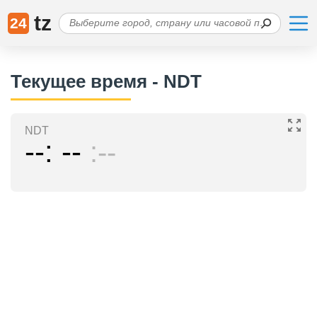
tz
24
Текущее время - NDT
NDT
--
--
--