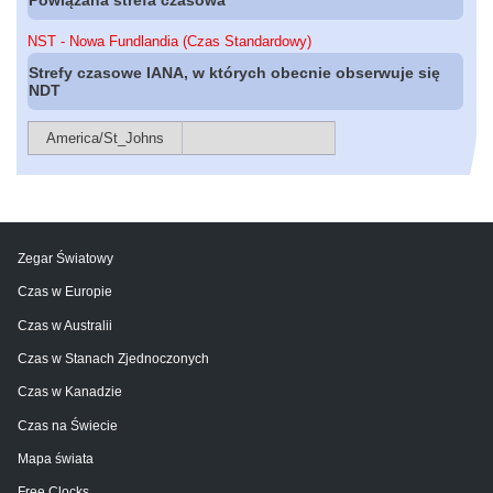
NST - Nowa Fundlandia (Czas Standardowy)
Strefy czasowe IANA, w których obecnie obserwuje się
NDT
America/St_Johns
Zegar Światowy
Czas w Europie
Czas w Australii
Czas w Stanach Zjednoczonych
Czas w Kanadzie
Czas na Świecie
Mapa świata
Free Clocks