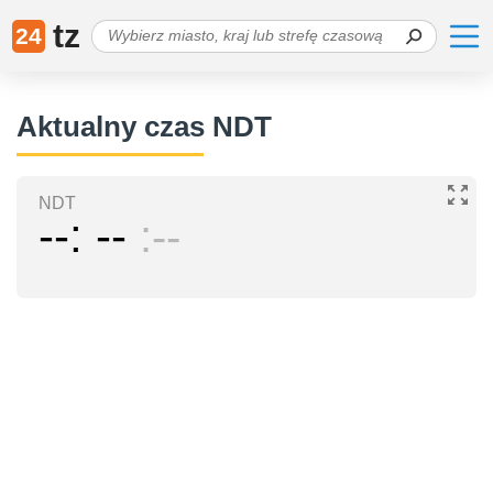
tz
24
Aktualny czas NDT
NDT
--
--
--