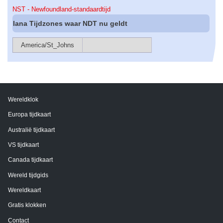
NST - Newfoundland-standaardtijd
Iana Tijdzones waar NDT nu geldt
America/St_Johns
Wereldklok
Europa tijdkaart
Australië tijdkaart
VS tijdkaart
Canada tijdkaart
Wereld tijdgids
Wereldkaart
Gratis klokken
Contact