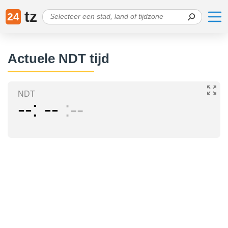
tz
24
Actuele NDT tijd
NDT
--
--
--