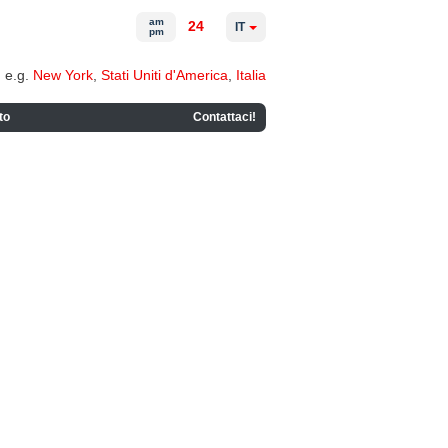
am
24
IT
pm
e.g.
New York
,
Stati Uniti d'America
,
Italia
to
Contattaci!