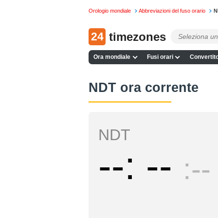
Orologio mondiale
Abbreviazioni del fuso orario
N
24
timezones
Ora mondiale
Fusi orari
Convertito
NDT ora corrente
NDT
--
--
--