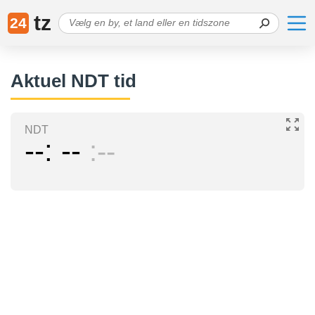
tz
24
Aktuel NDT tid
NDT
--
--
--