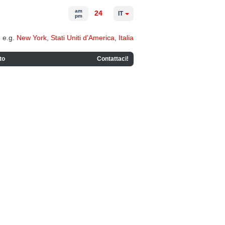
am
24
IT
pm
e.g.
New York
,
Stati Uniti d'America
,
Italia
to
Contattaci!