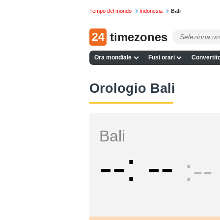
Tempo del mondo
Indonesia
Bali
24
timezones
Ora mondiale
Fusi orari
Convertito
Orologio Bali
Bali
--
--
--