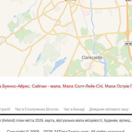
 Буенос-Айрес
,
Сайпан - мапа
,
Мапа Солт-Лейк-Сіті
,
Мапа Острів 
тралії
Час в Сполучених Штатах
Час в Канаді
Довідник світового часу
(Ireland) план міста 2026, карта, віртуальна мапа місцевості, будинки, вулиці, 
Copyright © 2005 - 2026 24TimeZones.com.
All rights reserved.