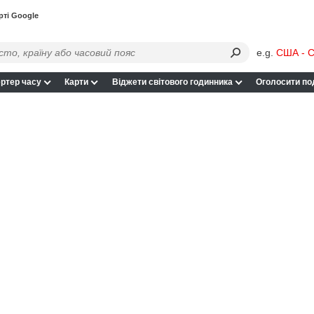
рті Google
e.g.
США - С
ртер часу
Карти
Віджети світового годинника
Оголосити по