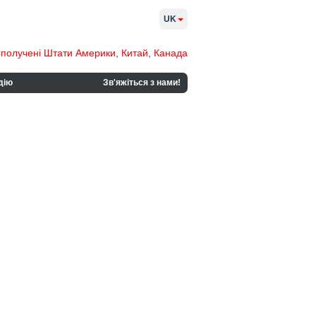
UK
получені Штати Америки
,
Китай
,
Канада
дію
Зв'яжіться з нами!