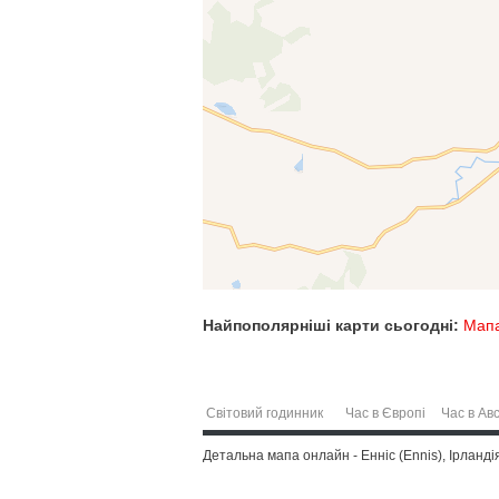
Найпополярніші карти сьогодні:
Мапа
Світовий годинник
Час в Європі
Час в Авс
Детальна мапа онлайн - Енніс (Ennis), Ірландія 