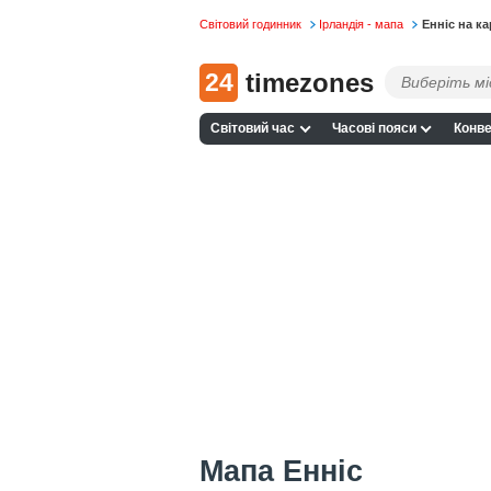
Світовий годинник
Ірландія - мапа
Енніс на ка
24
timezones
Світовий час
Часові пояси
Конве
Мапа Енніс