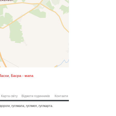
Пасхи
,
Басра - мапа
Карта світу
Віджети годинників
Контакти
дороги, гуглмапа, гуглмеп, гуглкарта.