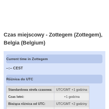
Czas miejscowy - Zottegem (Zottegem),
Belgia (Belgium)
Current time in Zottegem
--:--
CEST
Różnica do UTC
Standardowa strefa czasowa:
UTC/GMT +1 godzina
Czas letni:
+1 godzina
Bieżąca różnica od UTC:
UTC/GMT +2 godziny