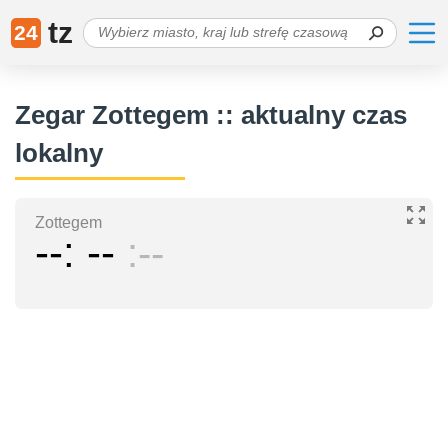
tz
24
Zegar Zottegem :: aktualny czas
lokalny
Zottegem
--
--
--