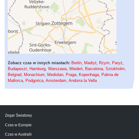
Zobacz czas w innych miastach:
Berlin
,
Madryt
,
Rzym
,
Paryż
,
Budapeszt
,
Hamburg
,
Warszawa
,
Wiedeń
,
Barcelona
,
Sztokholm
,
Belgrad
,
Monachium
,
Mediolan
,
Praga
,
Kopenhaga
,
Palma de
Mallorca
,
Podgorica
,
Amsterdam
,
Andorra la Vella
Zegar Światowy
Czas w Europie
Czas w Australii