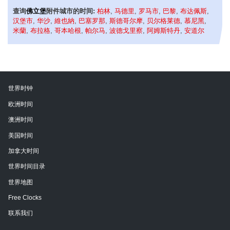
查询
佛立堡
附件城市的时间:
柏林
,
马德里
,
罗马市
,
巴黎
,
布达佩斯
,
汉堡市
,
华沙
,
維也納
,
巴塞罗那
,
斯德哥尔摩
,
贝尔格莱德
,
慕尼黑
,
米蘭
,
布拉格
,
哥本哈根
,
帕尔马
,
波德戈里察
,
阿姆斯特丹
,
安道尔
世界时钟
欧洲时间
澳洲时间
美国时间
加拿大时间
世界时间目录
世界地图
Free Clocks
联系我们