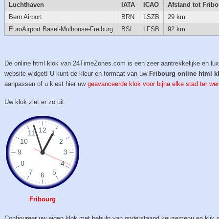
Luchthaven
IATA
ICAO
Afstand tot Frib
Bern Airport
BRN
LSZB
29 km
EuroAirport Basel-Mulhouse-Freiburg
BSL
LFSB
92 km
De online html klok van 24TimeZones.com is een zeer aantrekkelijke en lu
website widget! U kunt de kleur en formaat van uw
Fribourg online html k
aanpassen of u kiest hier uw
geavanceerde klok voor bijna elke stad ter wer
Uw klok ziet er zo uit
Fribourg
Configureer uw eigen klok met behulp van onderstaand keuzemenu en klik 