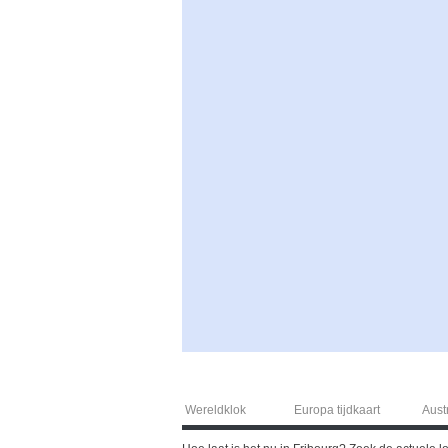
Wereldklok
Europa tijdkaart
Austr