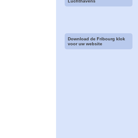
Luchthavens
Download de Fribourg klok
voor uw website