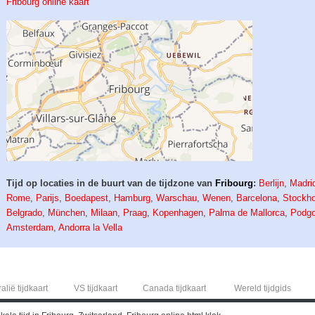
Fribourg online kaart
Tijd op locaties in de buurt van de tijdzone van
Fribourg
:
Berlijn
,
Madri
Rome
,
Parijs
,
Boedapest
,
Hamburg
,
Warschau
,
Wenen
,
Barcelona
,
Stockh
Belgrado
,
München
,
Milaan
,
Praag
,
Kopenhagen
,
Palma de Mallorca
,
Podgo
Amsterdam
,
Andorra la Vella
alië tijdkaart
VS tijdkaart
Canada tijdkaart
Wereld tijdgids