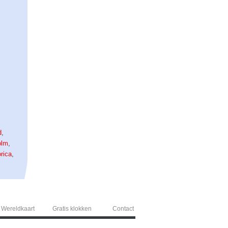
d
,
olm
,
rica
,
Wereldkaart
Gratis klokken
Contact