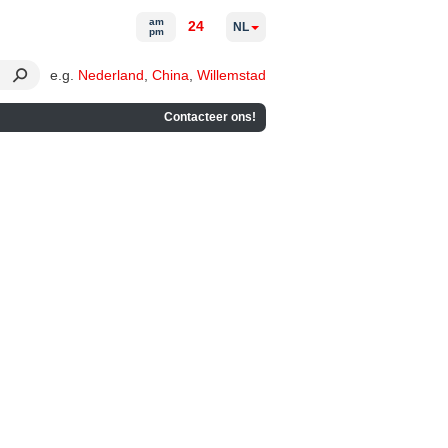
am
24
NL
pm
e.g.
Nederland
,
China
,
Willemstad
Contacteer ons!