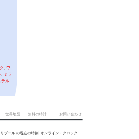
ク
,
ワ
ン
,
ミラ
ステル
世界地図
無料の時計
お問い合わせ
の時刻. フリブール の現在の時刻. オンライン・クロック