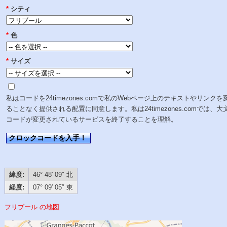
*
シティ
*
色
*
サイズ
私はコードを24timezones.comで私のWebページ上のテキストやリンクを
ることなく提供される配置に同意します。私は24timezones.comでは、大
コードが変更されているサービスを終了することを理解。
クロックコードを入手！
緯度:
46° 48′ 09″ 北
経度:
07° 09′ 05″ 東
フリブール の地図