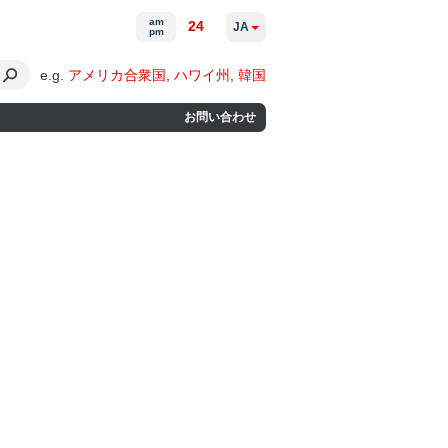
am
24
JA
pm
e.g.
アメリカ合衆国
,
ハワイ州
,
韓国
お問い合わせ