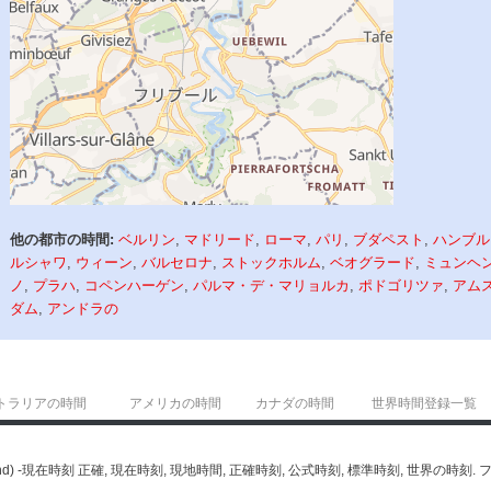
他の都市の時間:
ベルリン
,
マドリード
,
ローマ
,
パリ
,
ブダペスト
,
ハンブル
ルシャワ
,
ウィーン
,
バルセロナ
,
ストックホルム
,
ベオグラード
,
ミュンヘ
ノ
,
プラハ
,
コペンハーゲン
,
パルマ・デ・マリョルカ
,
ポドゴリツァ
,
アム
ダム
,
アンドラの
トラリアの時間
アメリカの時間
カナダの時間
世界時間登録一覧
zerland) -現在時刻 正確, 現在時刻, 現地時間, 正確時刻, 公式時刻, 標準時刻, 世界