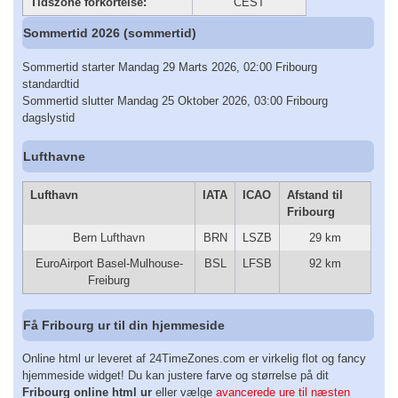
Tidszone forkortelse:
CEST
Sommertid 2026 (sommertid)
Sommertid starter Mandag 29 Marts 2026, 02:00 Fribourg
standardtid
Sommertid slutter Mandag 25 Oktober 2026, 03:00 Fribourg
dagslystid
Lufthavne
Lufthavn
IATA
ICAO
Afstand til
Fribourg
Bern Lufthavn
BRN
LSZB
29 km
EuroAirport Basel-Mulhouse-
BSL
LFSB
92 km
Freiburg
Få Fribourg ur til din hjemmeside
Online html ur leveret af 24TimeZones.com er virkelig flot og fancy
hjemmeside widget! Du kan justere farve og størrelse på dit
Fribourg online html ur
eller vælge
avancerede ure til næsten