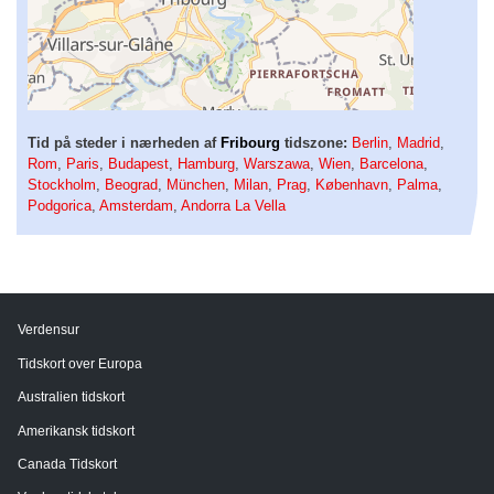
Tid på steder i nærheden af
Fribourg
tidszone:
Berlin
,
Madrid
,
Rom
,
Paris
,
Budapest
,
Hamburg
,
Warszawa
,
Wien
,
Barcelona
,
Stockholm
,
Beograd
,
München
,
Milan
,
Prag
,
København
,
Palma
,
Podgorica
,
Amsterdam
,
Andorra La Vella
Verdensur
Tidskort over Europa
Australien tidskort
Amerikansk tidskort
Canada Tidskort