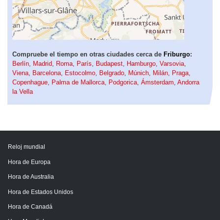
Compruebe el tiempo en otras ciudades cerca de
Friburgo
:
Berlín
,
Madrid
,
Roma
,
París
,
Budapest
,
Hamburgo
,
Varsovia
,
Viena
,
Barcelona
,
Estocolmo
,
Belgrado
,
Múnich
,
Milán
,
Praga
,
Copenhague
,
Palma de Mallorca
,
Podgorica
,
Ámsterdam
,
Andorra
la Vella
Reloj mundial
Hora de Europa
Hora de Australia
Hora de Estados Unidos
Hora de Canadá